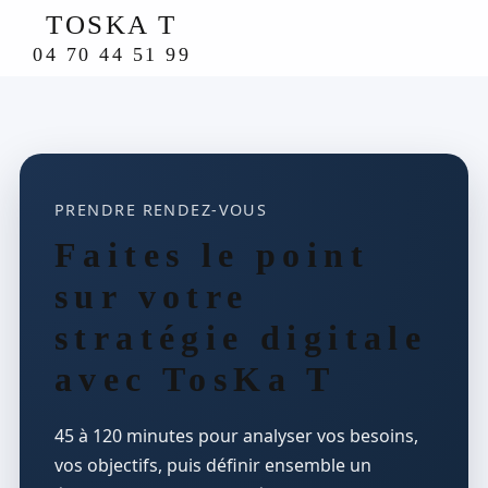
TOSKA T
04 70 44 51 99
PRENDRE RENDEZ-VOUS
Faites le point
sur votre
stratégie digitale
avec TosKa T
45 à 120 minutes pour analyser vos besoins,
vos objectifs, puis définir ensemble un